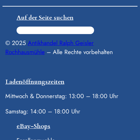
Auf der Seite suchen
S
u
© 2025
Antikhandel Ralph Geisler
c
Rochhausmühle
– Alle Rechte vorbehalten
h
e
n
Ladenöffnungszeiten
Mittwoch & Donnerstag: 13:00 – 18:00 Uhr
Samstag: 14:00 – 18:00 Uhr
eBay-Shops